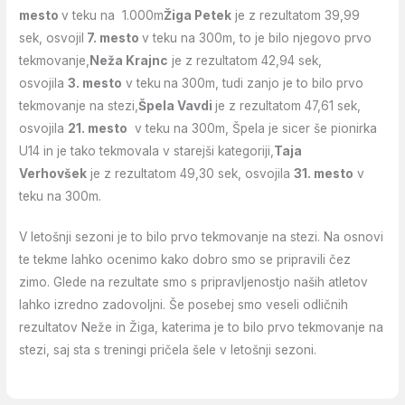
mesto
v teku na 1.000m
Žiga Petek
je z rezultatom 39,99
sek, osvojil
7. mesto
v teku na 300m, to je bilo njegovo prvo
tekmovanje,
Neža Krajnc
je z rezultatom 42,94 sek,
osvojila
3. mesto
v teku
na 300m, tudi zanjo je to bilo prvo
tekmovanje na stezi,
Špela Vavdi
je z rezultatom 47,61 sek,
osvojila
21. mesto
v teku na 300m, Špela je sicer še pionirka
U14 in je tako tekmovala v starejši kategoriji,
Taja
Verhovšek
je z rezultatom 49,30 sek, osvojila
31. mesto
v
teku na 300m.
V letošnji sezoni je to bilo prvo tekmovanje na stezi. Na osnovi
te tekme lahko ocenimo kako dobro smo se pripravili čez
zimo. Glede na rezultate smo s pripravljenostjo naših atletov
lahko izredno zadovoljni. Še posebej smo veseli odličnih
rezultatov Neže in Žiga, katerima je to bilo prvo tekmovanje na
stezi, saj sta s treningi pričela šele v letošnji sezoni.