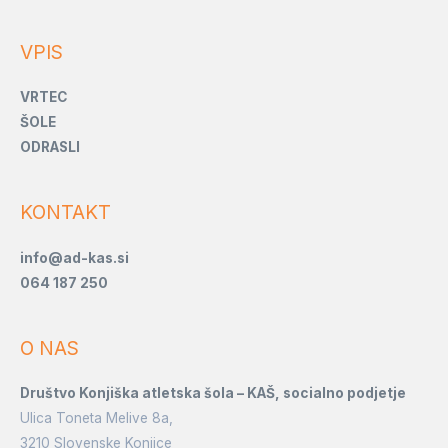
VPIS
VRTEC
ŠOLE
ODRASLI
KONTAKT
info@ad-kas.si
064 187 250
O NAS
Društvo Konjiška atletska šola –
KAŠ, socialno podjetje
Ulica Toneta Melive 8a,
3210 Slovenske Konjice