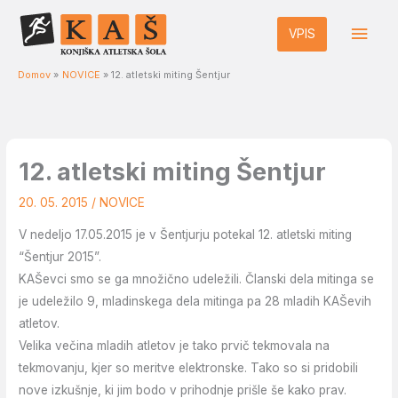
Skip
Main
to
VPIS
Men
content
Domov
NOVICE
12. atletski miting Šentjur
12. atletski miting Šentjur
20. 05. 2015
/
NOVICE
V nedeljo 17.05.2015 je v Šentjurju potekal 12. atletski miting
“Šentjur 2015”.
KAŠevci smo se ga množično udeležili. Članski dela mitinga se
je udeležilo 9, mladinskega dela mitinga pa 28 mladih KAŠevih
atletov.
Velika večina mladih atletov je tako prvič tekmovala na
tekmovanju, kjer so meritve elektronske. Tako so si pridobili
nove izkušnje, ki jim bodo v prihodnje prišle še kako prav.