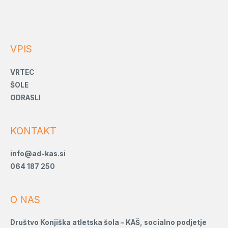
VPIS
VRTEC
ŠOLE
ODRASLI
KONTAKT
info@ad-kas.si
064 187 250
O NAS
Društvo Konjiška atletska šola –
KAŠ, socialno podjetje